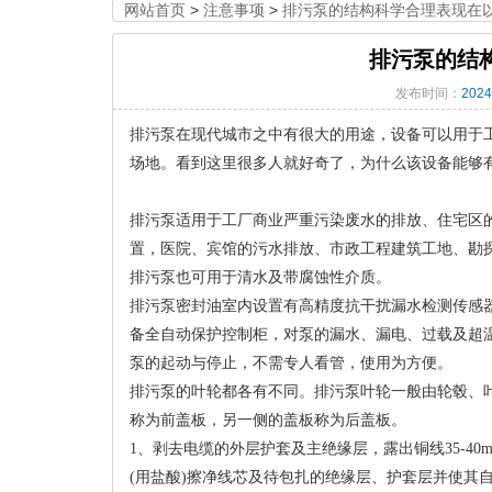
网站首页
>
注意事项
>
排污泵的结构科学合理表现在
排污泵的结
发布时间：
2024
排污泵在现代城市之中有很大的用途，设备可以用于
场地。看到这里很多人就好奇了，为什么该设备能够
排污泵适用于工厂商业严重污染废水的排放、住宅区
置，医院、宾馆的污水排放、市政工程建筑工地、勘
排污泵也可用于清水及带腐蚀性介质。
排污泵密封油室内设置有高精度抗干扰漏水检测传感
备全自动保护控制柜，对泵的漏水、漏电、过载及超
泵的起动与停止，不需专人看管，使用为方便。
排污泵的叶轮都各有不同。排污泵叶轮一般由轮毂、
称为前盖板，另一侧的盖板称为后盖板。
1、剥去电缆的外层护套及主绝缘层，露出铜线35-4
(用盐酸)擦净线芯及待包扎的绝缘层、护套层并使其