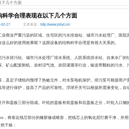
以下几个方面
构科学合理表现在以下几个方面
-02-27
文章来源：
http://www.jnbyt.cn/
工业商业严重污染的区域、住宅区的污水排放站、城市污水处理厂、医院
有这么好的使用效果呢？这跟设备的结构科学合理是有很大关系的。
的污水排污站、城市污水处理厂排水系统、人防系统排水站、自来水厂的
探、矿山配套附机、农村沼气池、农田灌溉等行业，输送带颗粒的污水、
器，及定子绕组内预埋了热敏元件，对水泵电机保护。排污泵可根据用户
温等进行保护，提高了产品的可靠性。浮球开关可以根据所需液变化，自
叶片和盖板三部分组成。叶轮的盖板有前盖板和后盖板之分，叶轮入口侧
0mm，将靠近线芯部分的橡胶修成锥形，把线芯上的氧化层打磨干净，并用
自然干燥；