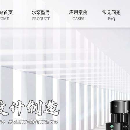
站首页
水泵型号
应用案例
常见问题
HOME
PRODUCT
CASES
FAQ
不锈钢离心泵
变频供水泵
热水循环泵
锅炉给水泵
消防泵
排污泵
液下泵
电厂专用泵
供水设备