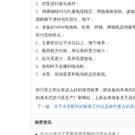
2、对泵进行接头操作；
3、用裸铜线均匀扎紧电缆线芯，用电烙铁加热、渗锡
酒精擦干净待包扎部分，晾干；
4、准备好500W电烙铁、松香、焊锡、裸铜线及绝缘
排污泵的特点：
1、主要部分位于水位以上，便于保养；
2、载荷较为分散，单位面积受力较小；
3、起吊高度小，泵房高度较低；
4、拆卸时不必搬到电动机；
5、水泵、传动装置和电动机总价较低。
排污泵之所以有这么好的使用效果，跟设备的本身的
的潜水式排污泵生产厂家网站，上面会有很多关于该
下一篇：
关于水泵配件的检查工作以及操作要点的具
推荐资讯
在什么情况下需要使用变频恒压供水设备？