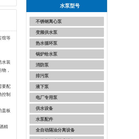
水泵型号
不锈钢离心泵
变频供水泵
宾馆等
热水循环泵
锅炉给水泵
结水装
消防泵
污物，
排污泵
需要配
液下泵
动控制
电厂专用泵
供水设备
的盖板
水泵配件
酒精
全自动隔油分离设备