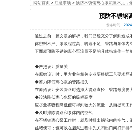
网站首页
>
注意事项
>
预防不锈钢离心泵流量不足，
预防不锈钢
发布时间：
2024
通过之前一篇文章的解析，我们已经充分了解到造成
体密封不严、泵吸程过高、转速不足、管路与泵体内
下面就预防不锈钢离心泵流量不足的具体措施作一简
◆严把设计质量关
在原始设计时，甲方业主相关专业要根据工艺要求严
◆努力降低离心泵的管路损失
在原始设计安装管路时选择大管路直径，管路弯度要
◆设法降低离心水泵的吸程高度
应尽量将吸程降低便可得到较大的流量，从而提高工
◆及时排除管路和泵体内的空气
在不锈钢离心泵工作时，就及时排出蜗轮内的空气，
丝堵便可；也可以在启泵过程中先关闭出口阀打开排