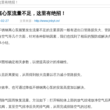
这里有绝招！
离心泵流量不足，这里有绝招！
-02-27
文章来源：
http://www.jnbyt.cn/
不锈钢离心泵频繁发生流量不足的主要原因一般有进出口管路损失大、管
有空气等几个方面，针对各种影响因素，我们也找到了相应的预防或解决
单小结。
审图纸确定相关参数，以便提高设计的准确性。
大且距离要短，从而得到较大流量以尽力减小管路损失。
作效率。也可通过降低不锈钢离心泵的安装高度加以解决。
消除气阻而恢复流量。方法如下：打开蜗轮体上部的放气丝堵放净空气后
气阀，直至空气排净后关闭排气阀，从而完成排除空气的过程。