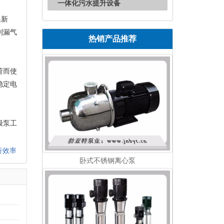
一体化污水提升设备
换新
则漏气
热销产品推荐
荷而使
稳定电
级泵工
行效率
卧式不锈钢离心泵