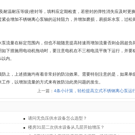
及耐温耐压等级)密封等，填料应定期检査，若密封的弹性消失应及时更
过紧会增加不锈钢离心泵轴的运转阻力，并增加磨损，易损坏水泵，过松
水泵流量在标定范围内，但也不能随意提高转速而增加流量否则会因超负
用如下措施用电动机拖动时，要注意电机在不三相电流平衡下运行，并要
%以内。
预防上，上述措施均有着非常好的防治效果。需要特别注意的是，如果单
来工作，以增加流量的方式来有效防治此类问题的发生。
上一篇：
4条小计策，轻松提高立式不锈钢离心泵运
请问无负压供水设备怎么选型？
楼房31层二次供水设备从几层开始增压？