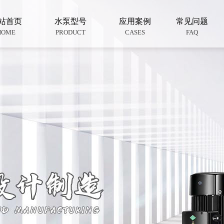
站首页
水泵型号
应用案例
常见问题
HOME
PRODUCT
CASES
FAQ
不锈钢离心泵
变频供水泵
热水循环泵
锅炉给水泵
消防泵
排污泵
液下泵
电厂专用泵
供水设备